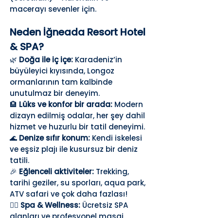
macerayı sevenler için.
Neden İğneada Resort Hotel
& SPA?
🌿
Doğa ile iç içe:
Karadeniz’in
büyüleyici kıyısında, Longoz
ormanlarının tam kalbinde
unutulmaz bir deneyim.
🏨
Lüks ve konfor bir arada:
Modern
dizayn edilmiş odalar, her şey dahil
hizmet ve huzurlu bir tatil deneyimi.
🌊
Denize sıfır konum:
Kendi iskelesi
ve eşsiz plajı ile kusursuz bir deniz
tatili.
🎉
Eğlenceli aktiviteler:
Trekking,
tarihi geziler, su sporları, aqua park,
ATV safari ve çok daha fazlası!
💆‍♀️
Spa & Wellness:
Ücretsiz SPA
alanları ve profesyonel masaj