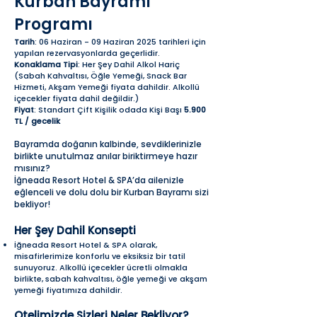
Kurban Bayramı
Programı
Tarih
: 06 Haziran - 09 Haziran 2025 tarihleri için
yapılan rezervasyonlarda geçerlidir.
Konaklama Tipi
: Her Şey Dahil Alkol Hariç
(Sabah Kahvaltısı, Öğle Yemeği, Snack Bar
Hizmeti, Akşam Yemeği fiyata dahildir. Alkollü
içecekler fiyata dahil değildir.)
Fiyat
: Standart Çift Kişilik odada Kişi Başı
5.900
TL / gecelik
Bayramda doğanın kalbinde, sevdiklerinizle
birlikte unutulmaz anılar biriktirmeye hazır
mısınız?
İğneada Resort Hotel & SPA’da ailenizle
eğlenceli ve dolu dolu bir Kurban Bayramı sizi
bekliyor!
Her Şey Dahil Konsepti
İğneada Resort Hotel & SPA olarak,
misafirlerimize konforlu ve eksiksiz bir tatil
sunuyoruz. Alkollü içecekler ücretli olmakla
birlikte, sabah kahvaltısı, öğle yemeği ve akşam
yemeği fiyatımıza dahildir.
Otelimizde Sizleri Neler Bekliyor?