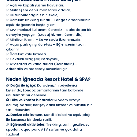
✅ Açık ve kapalı yüzme havuzları,
✅ Muhteşem deniz manzaralı odalar,
✅ Huzur bulacağınız bir iskele,
✅ Ücretsiz trekking turları – Longoz ormanlarının
eşsiz doğasında keşfe çıkın!
✅ SPA merkezi kullanımı ücretsiz – Rahatlatıcı bir
deneyim yaşayın. (Masaj hizmeti ücretlidir.)
✅ Minibar ikramı – Su ve soda ikramımızdır.
✅ Aqua park girişi ücretsiz – Eğlencenin tadını
çıkarın!
✅ Ücretsiz vale hizmeti,
✅ Elektrikli araç şarj istasyonu,
✅ Atv safari ve kano turları (Ücretlidir.) –
Adrenalin ve macerayı sevenler için.
Neden İğneada Resort Hotel & SPA?
🌿
Doğa ile iç içe:
Karadeniz’in büyüleyici
kıyısında, Longoz ormanlarının tam kalbinde
unutulmaz bir deneyim.
🏨
Lüks ve konfor bir arada:
Modern dizayn
edilmiş odalar, her şey dahil hizmet ve huzurlu bir
tatil deneyimi.
🌊
Denize sıfır konum:
Kendi iskelesi ve eşsiz plajı
ile kusursuz bir deniz tatili.
🎉
Eğlenceli aktiviteler:
Trekking, tarihi geziler, su
sporları, aqua park, ATV safari ve çok daha
fazlası!