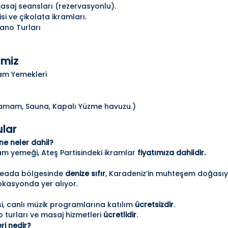
asaj seansları (rezervasyonlu).
i ve çikolata ikramları.
Kano Turları
imiz
am Yemekleri
Hamam, Sauna, Kapalı Yüzme havuzu.)
ular
e neler dahil?
m yemeği, Ateş Partisindeki ikramlar
fiyatımıza dahildir.
İğneada bölgesinde
denize sıfır
, Karadeniz’in muhteşem doğasıy
 lokasyonda yer alıyor.
si, canlı müzik programlarına katılım
ücretsizdir
.
o turları ve masaj hizmetleri
ücretlidir
.
eri nedir?