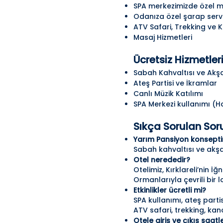
SPA merkezimizde özel m
Odanıza özel şarap servis
ATV Safari, Trekking ve 
Masaj Hizmetleri
Ücretsiz Hizmetler
Sabah Kahvaltısı ve Akş
Ateş Partisi ve İkramlar
Canlı Müzik Katılımı
SPA Merkezi kullanımı (
Sıkça Sorulan Sor
Yarım Pansiyon konseptin
Sabah kahvaltısı ve akşa
Otel nerededir?
Otelimiz, Kırklareli’nin 
Ormanlarıyla
çevrili bir
Etkinlikler ücretli mi?
SPA kullanımı, ateş parti
ATV safari, trekking, kan
Otele giriş ve çıkış saatl