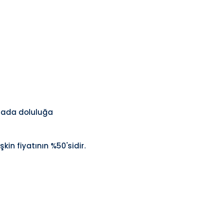
 odada doluluğa
in fiyatının %50'sidir.