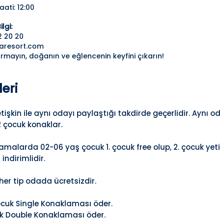
aati: 12:00
lgi:
2 20 20
daresort.com
açırmayın, doğanın ve eğlencenin keyfini çıkarın!
eri
tişkin ile aynı odayı paylaştığı takdirde geçerlidir. Aynı
çocuk konaklar.
alarda 02-06 yaş çocuk 1. çocuk free olup, 2. çocuk yetişk
indirimlidir.
her tip odada ücretsizdir.
çocuk Single Konaklaması öder.
cuk Double Konaklaması öder.