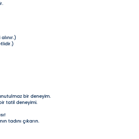
r.
alınır.)
lidir.)
unutulmaz bir deneyim.
r tatil deneyimi.
sı!
ın tadını çıkarın.