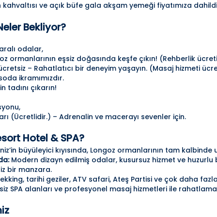
h kahvaltısı ve açık büfe gala akşam yemeği fiyatımıza dahildi
Neler Bekliyor?
ralı odalar,
oz ormanlarının eşsiz doğasında keşfe çıkın! (Rehberlik ücreti 
cretsiz – Rahatlatıcı bir deneyim yaşayın. (Masaj hizmeti ücret
 soda ikramımızdır.
n tadını çıkarın!
asyonu,
arı (Ücretlidir.) – Adrenalin ve macerayı sevenler için.
sort Hotel & SPA?
iz’in büyüleyici kıyısında, Longoz ormanlarının tam kalbinde 
da:
Modern dizayn edilmiş odalar, kusursuz hizmet ve huzurlu bi
iz bir manzara.
ekking, tarihi geziler, ATV safari, Ateş Partisi ve çok daha fazla
iz SPA alanları ve profesyonel masaj hizmetleri ile rahatlaman
iz