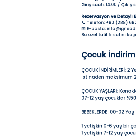
Giriş saati: 14:00 / Çıkış s
Rezervasyon ve Detaylı Bi
📞 Telefon: +90 (288) 69
📧 E-posta: info@ignea
Bu özel tatil fırsatını k
Çocuk İndiriml
ÇOCUK İNDİRİMLERİ: 2 Ye
istinaden maksimum 2 
ÇOCUK YAŞLARI: Konaklam
07-12 yaş çocuklar %50 
BEBEKLERDE: 00-02 Yaş 
1 yetişkin 0-6 yaş bir 
1 yetişkin 7-12 yaş ço