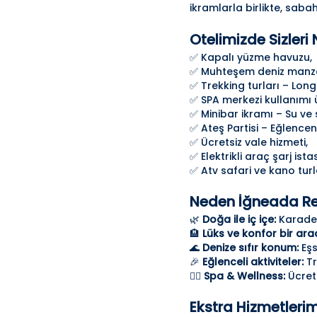
ikramlarla birlikte, saba
Otelimizde Sizleri 
✅ Kapalı yüzme havuzu,
✅ Muhteşem deniz manza
✅ Trekking turları – Long
✅ SPA merkezi kullanımı ü
✅ Minibar ikramı – Su ve
✅ Ateş Partisi – Eğlenceni
✅ Ücretsiz vale hizmeti,
✅ Elektrikli araç şarj ist
✅ Atv safari ve kano turl
Neden İğneada Re
🌿
Doğa ile iç içe:
Karaden
🏨
Lüks ve konfor bir ara
🌊
Denize sıfır konum:
Eşs
🎉
Eğlenceli aktiviteler:
Tr
💆‍♀️
Spa & Wellness:
Ücrets
Ekstra Hizmetlerim