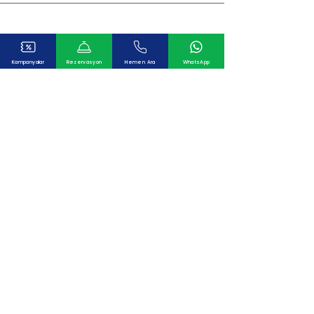
Kampanyalar
Rezervasyon
Hemen Ara
WhatsApp
Oda Servisi
666
Resepsiyon
9