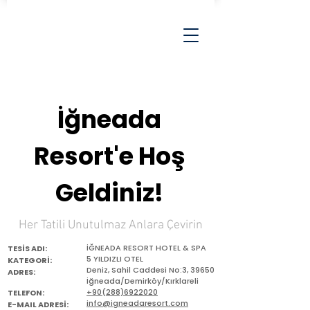
İğneada
Resort'e Hoş
Geldiniz!
Her Tatili Unutulmaz Anlara Çevirin
İĞNEADA RESORT HOTEL & SPA
TESİS ADI:
5 YILDIZLI OTEL
KATEGORİ:
Deniz, Sahil Caddesi No:3, 39650
ADRES:
İğneada/Demirköy/Kırklareli
+90(288)6922020
TELEFON:
info@igneadaresort.com
E-MAIL ADRESİ: