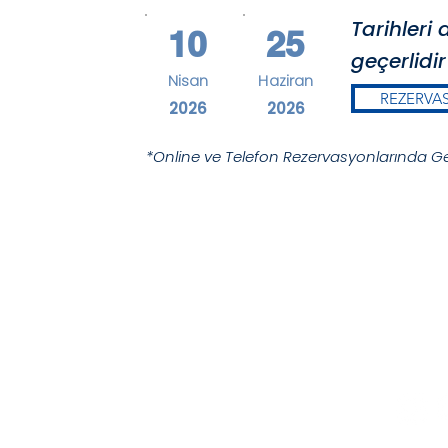
Tarihleri
10
25
geçerlidir
Nisan
Haziran
REZERVA
2026
2026
*Online ve Telefon Rezervasyonlarında Geç
Deniz Mah. Sahil Cad. No:3
İğneada Demirköy Kırklareli