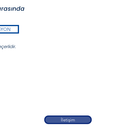
 arasında
SYON
erlidir.
İletişim