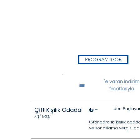
PROGRAMI GÖR
-
'e varan indirim
fırsatlarıyla
'den Başlayan
Çift Kişilik Odada
₺
-
Kişi Başı
(Standard iki kişilik odada
ve konaklama vergisi dahil