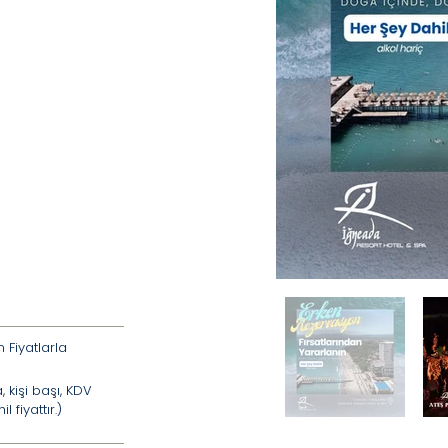
 Fiyatlarla
, kişi başı, KDV
 fiyattır.)